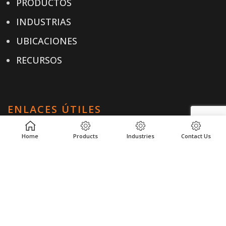
PRODUCTOS
INDUSTRIAS
UBICACIONES
RECURSOS
ENLACES ÚTILES
POLÍTICA DE PRIVACIDAD
Home
Products
Industries
Contact Us
TÉRMINOS & CONDICIONES
CONTACTO
CONTACTO