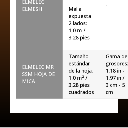
ELMELEC
-
ELMESH
Malla
expuesta
2 lados:
1,0 m /
3,28 pies
Tamaño
Gama de
estándar
grosores
ELMELEC MR
de la hoja:
1,18 in -
SSM HOJA DE
1,0 m² /
1,97 in /
MICA
3,28 pies
3 cm - 5
cuadrados
cm