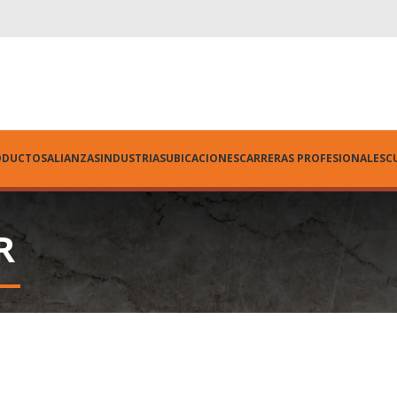
ODUCTOS
ALIANZAS
INDUSTRIAS
UBICACIONES
CARRERAS PROFESIONALES
C
R