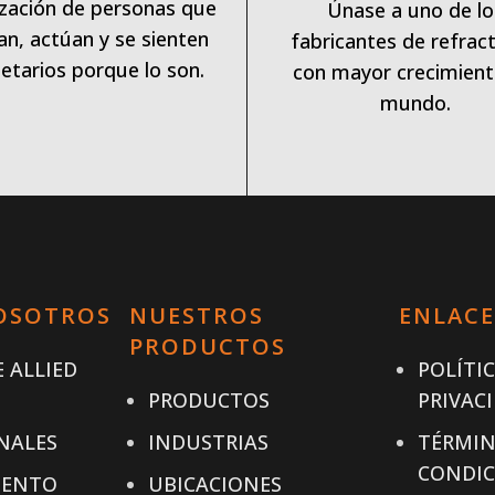
zación de personas que
Únase a uno de lo
an, actúan y se sienten
fabricantes de refract
etarios porque lo son.
con mayor crecimient
mundo.
OSOTROS
NUESTROS
ENLACE
PRODUCTOS
 ALLIED
POLÍTI
PRODUCTOS
PRIVAC
NALES
INDUSTRIAS
TÉRMIN
CONDIC
IENTO
UBICACIONES