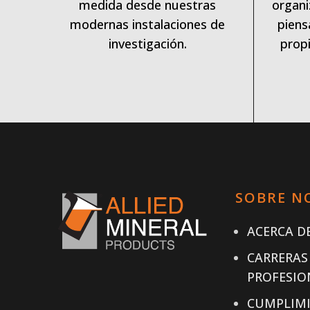
medida desde nuestras
organi
modernas instalaciones de
piens
investigación.
propi
SOBRE N
ACERCA DE
CARRERAS
PROFESIO
CUMPLIM