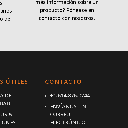
más información sobre un
s
producto? Póngase en
arios
contacto con nosotros.
o del
S ÚTILES
CONTACTO
CA DE
+1-614-876-0244
IDAD
ENVÍANOS UN
OS &
CORREO
IONES
ELECTRÓNICO