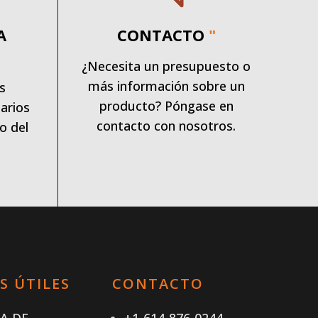
A
CONTACTO
"
¿Necesita un presupuesto o
más información sobre un
s
producto? Póngase en
arios
contacto con nosotros.
o del
S ÚTILES
CONTACTO
CA DE
+1-614-876-0244