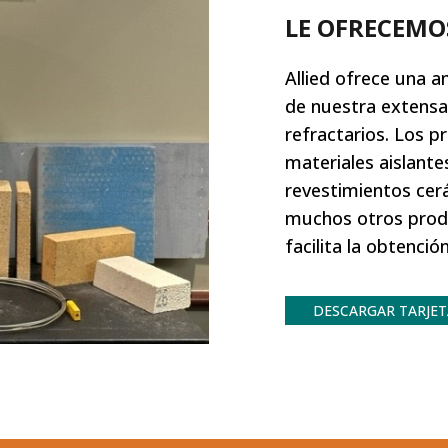
LE OFRECEMO
Allied ofrece una 
de nuestra extens
refractarios. Los p
materiales aislantes
revestimientos cerá
muchos otros prod
facilita la obtenció
DESCARGAR TARJET