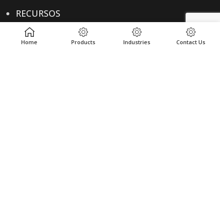
RECURSOS
Home
Products
Industries
Contact Us
ENLACES ÚTILES
POLÍTICA DE PRIVACIDAD
TÉRMINOS & CONDICIONES
CONTACTO
CONTACTO
+1-614-876-0244
ENVÍANOS UN CORREO ELECTRÓNICO