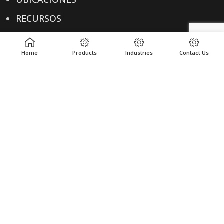
RECURSOS
Home
Products
Industries
Contact Us
ENLACES ÚTILES
POLÍTICA DE PRIVACIDAD
TÉRMINOS & CONDICIONES
CONTACTO
CONTACTO
+1-614-876-0244
ENVÍANOS UN CORREO ELECTRÓNICO