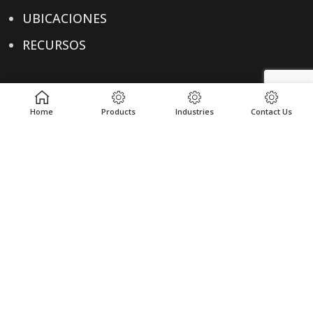
UBICACIONES
RECURSOS
ENLACES ÚTILES
Home
Products
Industries
Contact Us
POLÍTICA DE PRIVACIDAD
TÉRMINOS & CONDICIONES
CONTACTO
CONTACTO
+1-614-876-0244