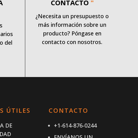
A
CONTACTO
"
¿Necesita un presupuesto o
más información sobre un
s
producto? Póngase en
arios
contacto con nosotros.
o del
S ÚTILES
CONTACTO
CA DE
+1-614-876-0244
IDAD
ENVÍANOS UN