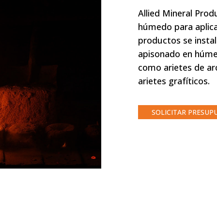
Allied Mineral Prod
húmedo para aplicac
productos se insta
apisonado en húmed
como arietes de arci
arietes grafíticos.
SOLICITAR PRESUP