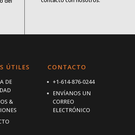
contacto con nosotros.
o del
S ÚTILES
CONTACTO
CA DE
+1-614-876-0244
IDAD
ENVÍANOS UN
OS &
CORREO
IONES
ELECTRÓNICO
CTO