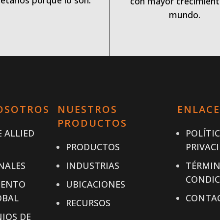
etarios porque lo son.
con mayor crecimient
mundo.
OSOTROS
NUESTROS
ENLACE
PRODUCTOS
 ALLIED
POLÍTI
PRODUCTOS
PRIVAC
NALES
INDUSTRIAS
TÉRMIN
CONDIC
IENTO
UBICACIONES
OBAL
CONTA
RECURSOS
IOS DE