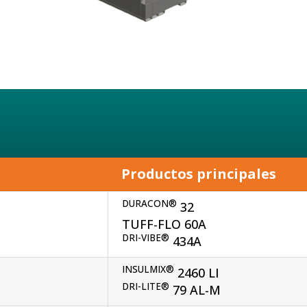
Productos principales
DURACON®
32
TUFF-FLO 60A
DRI-VIBE®
434A
INSULMIX®
2460 LI
DRI-LITE®
79 AL-M