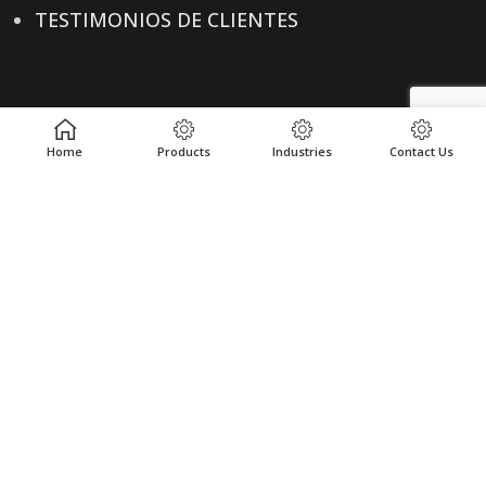
TESTIMONIOS DE CLIENTES
NUESTROS PRODUCTOS
Home
Products
Industries
Contact Us
PRODUCTOS
INDUSTRIAS
UBICACIONES
RECURSOS
ENLACES ÚTILES
POLÍTICA DE PRIVACIDAD