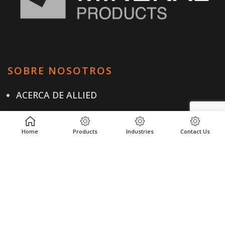
SOBRE NOSOTROS
ACERCA DE ALLIED
CARRERAS PROFESIONALES
CUMPLIMIENTO ÉTICO GLOBAL
Home
Products
Industries
Contact Us
TESTIMONIOS DE CLIENTES
NUESTROS PRODUCTOS