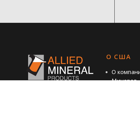
О США
О компан
Минерал
Карьера*