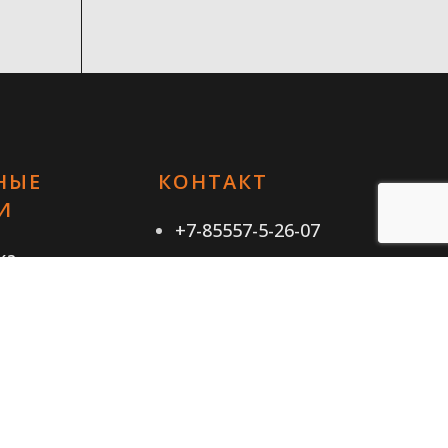
НЫЕ
КОНТАКТ
И
+7-85557-5-26-07
ка
Эл. почта
енциальности
 и условия