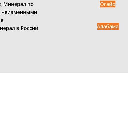
д Минерал по
Огайо
с неизменными
се
Алабама
ерал в России