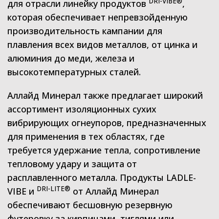
DRI-VIBE®
для отрасли линейку продуктов
,
которая обеспечивает непревзойденную
производительность кампании для
плавления всех видов металлов, от цинка и
алюминия до меди, железа и
высокотемпературных сталей.
Аллайд Минерал также предлагает широкий
ассортимент изоляционных сухих
вибрирующих огнеупоров, предназначенных
для применения в тех областях, где
требуется удержание тепла, сопротивление
тепловому удару и защита от
расплавленного металла. Продукты LADLE-
DRI-LITE®
VIBE и
от Аллайд Минерал
обеспечивают бесшовную резервную
футеровку за кирпичами, тиглями или