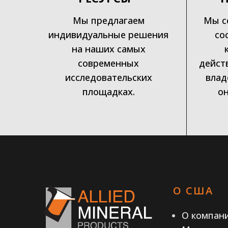
Мы предлагаем
Мы с
индивидуальные решения
со
на наших самых
современных
дейст
исследовательских
влад
площадках.
он
О США
О компан