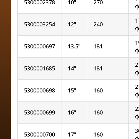
5300002378
10"
270
ф
1
5300003254
12"
240
ф
1
5300000697
13.5"
181
ф
2
5300001685
14"
181
ф
2
5300000698
15"
160
ф
2
5300000699
16"
160
ф
3
5300000700
17"
160
ф