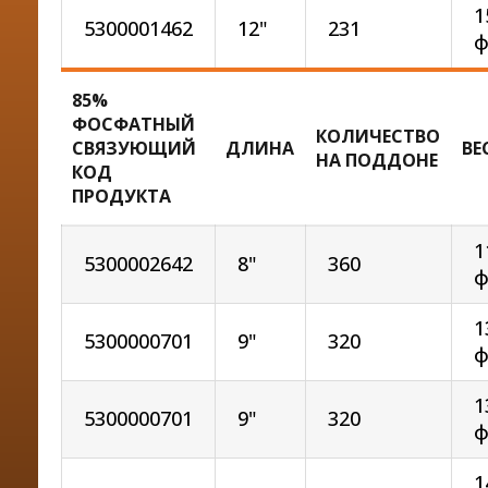
1
5300001462
12"
231
ф
85%
ФОСФАТНЫЙ
КОЛИЧЕСТВО
СВЯЗУЮЩИЙ
ДЛИНА
ВЕ
НА ПОДДОНЕ
КОД
ПРОДУКТА
1
5300002642
8"
360
ф
1
5300000701
9"
320
ф
1
5300000701
9"
320
ф
1