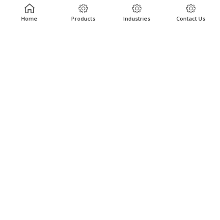
客户评价
Home
Products
Industries
Contact Us
我们的产品
产品中心
工业
地点
资源
实用链接
隐私政策