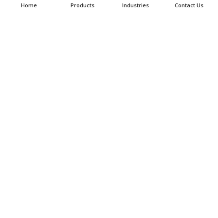
条款和条件
Home
Products
Industries
Contact Us
联系 – 无表格
联系
+1-614-876-0244
EMAIL US
© 2026 ALLIED MINERAL PRODUCTS
SITE BY:
THE MEDIA CAPTAIN