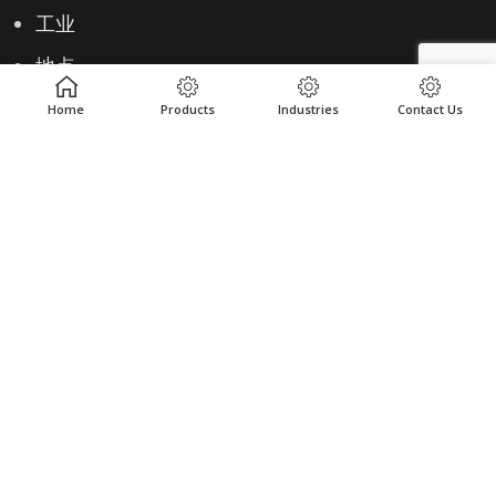
工业
地点
资源
Home
Products
Industries
Contact Us
实用链接
隐私政策
条款和条件
联系 – 无表格
联系