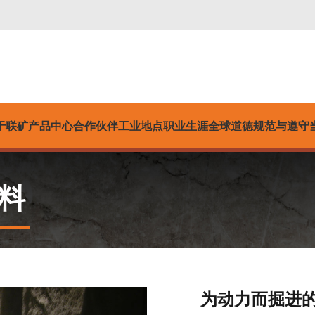
于联矿
产品中心
合作伙伴
工业
地点
职业生涯
全球道德规范与遵守
料
为动力而掘进