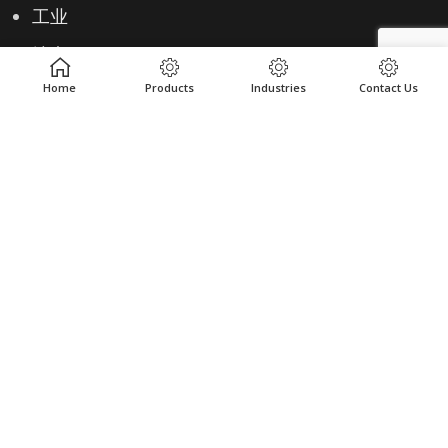
工业
地点
资源
Home
Products
Industries
Contact Us
实用链接
隐私政策
条款和条件
联系 – 无表格
联系